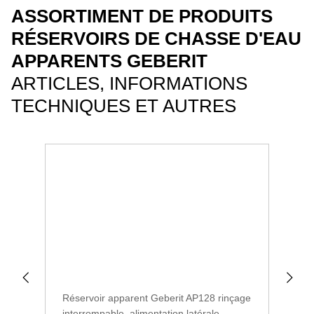
ASSORTIMENT DE PRODUITS
RÉSERVOIRS DE CHASSE D'EAU
APPARENTS GEBERIT
ARTICLES, INFORMATIONS
TECHNIQUES ET AUTRES
Réservoir apparent Geberit AP128 rinçage
Rés
interrompable, alimentation latérale
dou