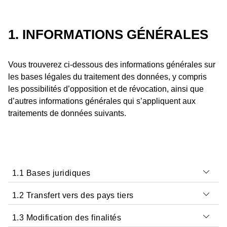
1. INFORMATIONS GÉNÉRALES
Vous trouverez ci-dessous des informations générales sur
les bases légales du traitement des données, y compris
les possibilités d’opposition et de révocation, ainsi que
d’autres informations générales qui s’appliquent aux
traitements de données suivants.
1.1 Bases juridiques
1.2 Transfert vers des pays tiers
Nous traitons vos données conformément à la
législation en vigueur en matière de protection des
1.3 Modification des finalités
1.2 Dans le cadre du traitement de vos données à
données dans le pays où nous sommes situés, ainsi