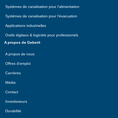
des données à caractère personnel vous concernant
Systèmes de canalisation pour l'alimentation
enfreint la législation en vigueur en matière de
protection des données.
Systèmes de canalisation pour l'évacuation
Applications industrielles
Outils digitaux & logiciels pour professionels
A propos de Geberit
A propos de nous
Offres d'emploi
Carrières
Média
Contact
Investisseurs
Durabilité