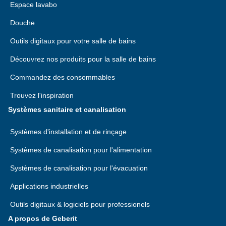
Italie
Espace lavabo
Thaïlande
Madagascar
Lettonie
Douche
Vietnam
Malawi
Outils digitaux pour votre salle de bains
Lituanie
Maldives
Découvrez nos produits pour la salle de bains
Luxembourg
DE
FR
Maroc
Commandez des consommables
Macédoine
Mozambique
Trouvez l'inspiration
Malte
Systèmes sanitaire et canalisation
Namibie
Monténégro
Nigeria
Systèmes d'installation et de rinçage
Norvège
Systèmes de canalisation pour l'alimentation
Ouganda
Pays-Bas
Systèmes de canalisation pour l'évacuation
Rwanda
Pologne
Applications industrielles
Sénégal
Portugal
Outils digitaux & logiciels pour professionels
Seychelles
A propos de Geberit
République tchèque