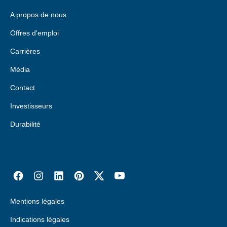
Swaziland
A propos de nous
Roumanie
Tanzanie
Offres d'emploi
Royaume-Uni
Togo
Carrières
Russie
Tunisie
Média
Serbie
Zambie
Contact
Slovaquie
Investisseurs
Zimbabwe
Slovénie
Durabilité
Suède
Suisse
DE
FR
IT
Turquie
Ukraine
Mentions légales
Indications légales