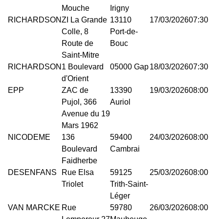
Mouche
Irigny
RICHARDSON
ZI La Grande
13110
17/03/2026
07:30
Colle, 8
Port-de-
Route de
Bouc
Saint-Mitre
RICHARDSON
1 Boulevard
05000 Gap
18/03/2026
07:30
d'Orient
EPP
ZAC de
13390
19/03/2026
08:00
Pujol, 366
Auriol
Avenue du 19
Mars 1962
NICODEME
136
59400
24/03/2026
08:00
Boulevard
Cambrai
Faidherbe
DESENFANS
Rue Elsa
59125
25/03/2026
08:00
Triolet
Trith-Saint-
Léger
VAN MARCKE
Rue
59780
26/03/2026
08:00