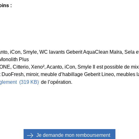
ins :
anto, iCon, Smyle, WC lavants Geberit AquaClean Maïra, Sela e
Monolith Plus
E, Citterio, Xeno², Acanto, iCon, Smyle Il est possible de mixe
t DuoFresh, miroir, meuble d’habillage Geberit Lineo, meubles l
glement
(
319 KB
)
de l’opération.
Je demande mon remboursement