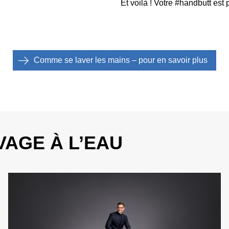
Et voilà ! Votre #handbutt est p
Comme se laver les mains – pour en savoir plus
VAGE À L’EAU