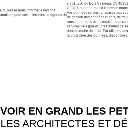
s.a.r.l., Z.A. du Bois Gasseau, CS 
CEDEX ou par e-mail à l’adresse marke
r.l. puisse nous informer à des fins
Vos données seront transmises aux soci
promotions pour ses différentes catégories de
de gestion des données clients, de tr
renseignements et d’exécution des contr
services tiers (par ex. prestataires de 
dans le cadre de la loi. Par ailleurs, not
la protection des données, disponible s
 VOIR EN GRAND LES PE
LES ARCHITECTES ET D