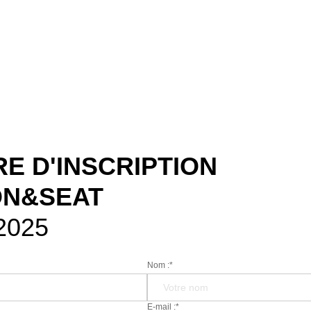
E D'INSCRIPTION
ON&SEAT
2025
Nom :*
E-mail :*