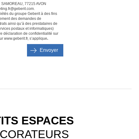
40252 SAMOREAU, 77215 AVON
ting.fr@geberit.com.
étés du groupe Geberit à des fins
aitement des demandes de
ats ainsi qu’à des prestataires de
services postaux et informatiques)
re déclaration de confidentialité sur
ur www.geberit.fr, s’applique
.
Envoyer
TITS ESPACES
ÉCORATEURS