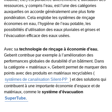
environnementale, sociétale et économique
ressources, y compris lʼeau, est lʼune des catégories
Niveaux de certification : Argent, Or, Platine
auxquelles on accorde généralement une plus forte
(certificats supplémentaires liés à des aspects
pondération. Cela englobe les systèmes de rinçage
individuels)
économes en eau, lʼhygiène de lʼeau potable, les
possibilités dʼutilisation des eaux pluviales et grises et
lʼévacuation efficace des eaux usées.
Avec sa
technologie de rinçage à économie dʼeau
,
Geberit contribue par exemple à lʼamélioration des
performances globales de durabilité dʼun bâtiment. Dans
la catégorie « matériaux », Geberit permet de marquer des
points avec des produits en matériaux recyclables (
systèmes de canalisation Silent-PP
) et des solutions qui
contribuent à une importante économie dʼespace et de
matériaux, comme le
système dʼévacuation
SuperTube.