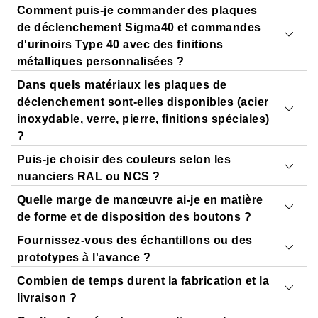
Comment puis-je commander des plaques
de déclenchement Sigma40 et commandes
d'urinoirs Type 40 avec des finitions
métalliques personnalisées ?
Dans quels matériaux les plaques de
Nos plaques de déclenchement et nos commandes
déclenchement sont-elles disponibles (acier
d'urinoirs, disponibles dans des finitions personnalisées,
inoxydable, verre, pierre, finitions spéciales)
sont en vente chez les revendeurs spécialisés.
?
Trouver un revendeur spécialisé
Puis-je choisir des couleurs selon les
La plaque de déclenchement Geberit Sigma40 est
nuanciers RAL ou NCS ?
disponible en standard en verre et en métal. Cependant,
Quelle marge de manœuvre ai-je en matière
Geberit ne propose des finitions personnalisées que pour
Non
, les finitions disponibles sont adaptées aux
de forme et de disposition des boutons ?
les plaques en acier inoxydable. Les finitions
différentes surfaces métalliques des accessoires
Fournissez-vous des échantillons ou des
personnalisées ne sont pas proposées pour les
proposés par divers fabricants. Vous ne pouvez pas
Les finitions personnalisées s'inspirent du design existant
prototypes à l'avance ?
panneaux en verre, en plastique ou dans d'autres
utiliser les couleurs des nuanciers RAL ou NCS avec
des plaques de déclenchement et des commandes
matériaux.
Combien de temps durent la fabrication et la
notre gamme personnalisée pour Geberit Sigma40 et
Geberit Sigma40 et Type 40. La forme et la disposition
Oui
, nous proposons des échantillons de finitions
livraison ?
Type 40.
des boutons sont donc fixes et ne peuvent pas être
personnalisées.
Vous pouvez commander des