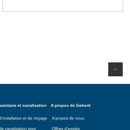
anitaire et canalisation
A propos de Geberit
installation et de rinçage
A propos de nous
e canalisation pour
Offres d'emploi