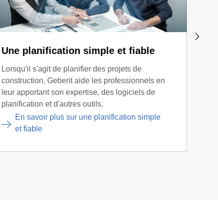
Une planification simple et fiable
Disp
Lorsqu'il s'agit de planifier des projets de
Les p
construction, Geberit aide les professionnels en
penda
leur apportant son expertise, des logiciels de
sur t
planification et d'autres outils.
ce qu
En savoir plus sur une planification simple
E
et fiable
p