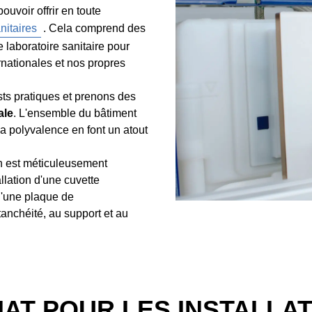
ouvoir offrir en toute
nitaires
. Cela comprend des
 laboratoire sanitaire pour
rnationales et nos propres
sts pratiques et prenons des
ale
. L'ensemble du bâtiment
sa polyvalence en font un atout
on est méticuleusement
allation d'une cuvette
d'une plaque de
tanchéité, au support et au
AT POUR LES INSTALLAT