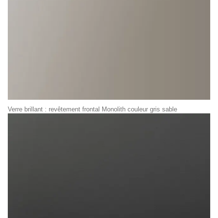
Verre brillant : revêtement frontal Monolith couleur gris sable