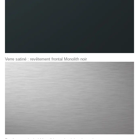
Verre satiné : revêtement frontal Monolith noir