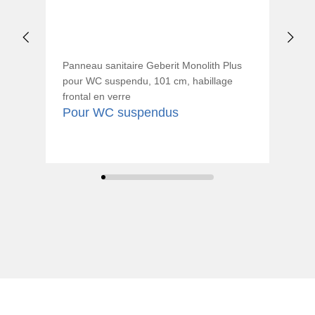
Panneau sanitaire Geberit Monolith Plus
Pan
pour WC suspendu, 101 cm, habillage
WC 
frontal en verre
en 
Pour WC suspendus
Po