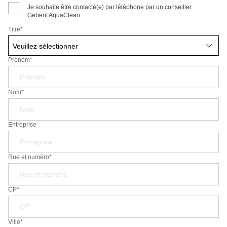
persiste, il est recommandé de contacter un
Je souhaite être contacté(e) par téléphone par un conseiller
professionnel ou le service client de Geberit pour une
Geberit AquaClean.
assistance spécialisée.
Titre
*
Prénom*
Nom*
Entreprise
Rue et numéro*
CP*
Ville*