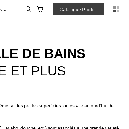
Rechercher
Panier
dia
Catalogue Produit
LE DE BAINS
E ET PLUS
e sur les petites superficies, on essaie aujourd’hui de
WC, lavabo, douche, etc.) sont associés à une grande variété