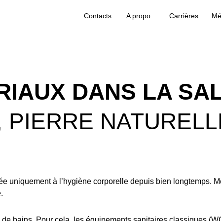
Contacts
A propos de nous
Carrières
Mé
RIAUX DANS LA SAL
, PIERRE NATURELL
ée uniquement à l’hygiène corporelle depuis bien longtemps. Mêm
.
lle de bains. Pour cela, les équipements sanitaires classiques (