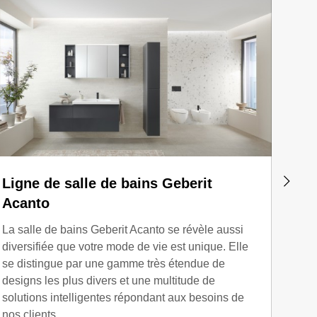
Ligne de salle de bains Geberit
Lign
Acanto
La li
riche
La salle de bains Geberit Acanto se révèle aussi
utili
diversifiée que votre mode de vie est unique. Elle
de me
se distingue par une gamme très étendue de
desig
designs les plus divers et une multitude de
d'ag
solutions intelligentes répondant aux besoins de
nos clients.