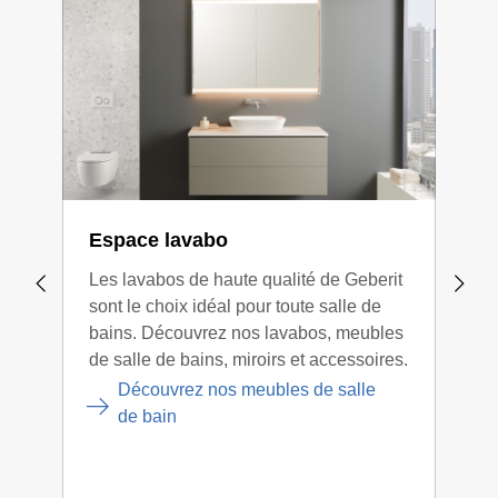
Espace lavabo
WC 
Les lavabos de haute qualité de Geberit
Déco
sont le choix idéal pour toute salle de
rebo
bains. Découvrez nos lavabos, meubles
d'ur
de salle de bains, miroirs et accessoires.
de s
foul
Découvrez nos meubles de salle
prop
de bain
décl
qui 
à to