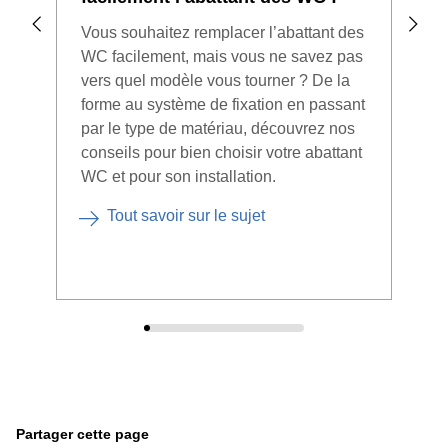
Vous souhaitez remplacer l’abattant des
Si l
WC facilement, mais vous ne savez pas
évac
vers quel modèle vous tourner ? De la
que 
forme au système de fixation en passant
serv
par le type de matériau, découvrez nos
usée
conseils pour bien choisir votre abattant
de d
WC et pour son installation.
Tout savoir sur le sujet
Partager cette page