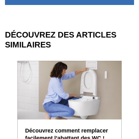
DÉCOUVREZ DES ARTICLES
SIMILAIRES
Découvrez comment remplacer
5 d
facilement l’abattant des WC !
les 