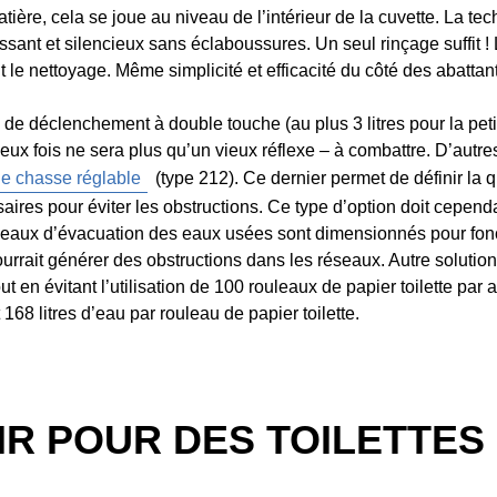
a matière, cela se joue au niveau de l’intérieur de la cuvette. La
ssant et silencieux sans éclaboussures. Un seul rinçage suffit 
nt le nettoyage. Même simplicité et efficacité du côté des abatta
de déclenchement à double touche (au plus 3 litres pour la peti
ux fois ne sera plus qu’un vieux réflexe – à combattre. D’autres
e chasse réglable
(type 212). Ce dernier permet de définir la qu
res pour éviter les obstructions. Ce type d’option doit cependa
réseaux d’évacuation des eaux usées sont dimensionnés pour fonc
rrait générer des obstructions dans les réseaux. Autre solution
ut en évitant l’utilisation de 100 rouleaux de papier toilette p
168 litres d’eau par rouleau de papier toilette.
IR POUR DES TOILETTES