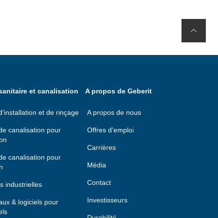
anitaire et canalisation
A propos de Geberit
installation et de rinçage
A propos de nous
e canalisation pour
Offres d'emploi
ion
Carrières
e canalisation pour
Média
n
Contact
s industrielles
Investisseurs
taux & logiciels pour
els
Durabilité