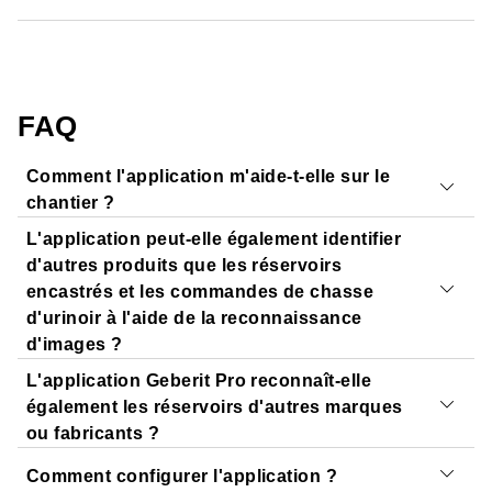
FAQ
Comment l'application m'aide-t-elle sur le
chantier ?
L'application peut-elle également identifier
Elle vous évite les recherches fastidieuses et vous fait
d'autres produits que les réservoirs
gagner un temps précieux. L'application Geberit Pro
encastrés et les commandes de chasse
facilite l'identification des produits Geberit et vous permet
d'urinoir à l'aide de la reconnaissance
d'accéder directement dans l'application aux détails des
d'images ?
produits, aux catalogues de pièces de rechange, aux
L'application Geberit Pro reconnaît-elle
manuels d'installation et au catalogue numérique des
Les utilisateurs peuvent accéder aux informations sur
également les réservoirs d'autres marques
produits.
tous les produits disponibles sur le marché de deux
ou fabricants ?
manières :
Comment configurer l'application ?
1) L'application Geberit Pro utilise l'appareil photo du
Non, l'application Geberit Pro ne reconnaît que les