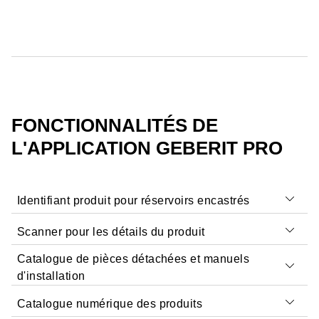
FONCTIONNALITÉS DE
L'APPLICATION GEBERIT PRO
Identifiant produit pour réservoirs encastrés
Scanner pour les détails du produit
Catalogue de pièces détachées et manuels
Il suffit de scanner le QR code ou les codes-barres
d'installation
figurant sur l'emballage du produit ou directement sur les
Catalogue numérique des produits
produits eux-mêmes pour accéder instantanément
aux
Il existe trois façons différentes de profiter d'un accès