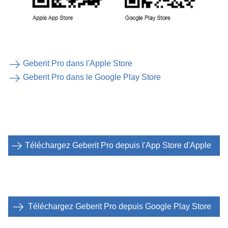
partir de 1983
L'application commence par la plaque d'actionnement
ou l'actionnement encastré. Les caractéristiques
typiques du produit, telles que la plaque de protection ou
Geberit Pro dans l'Apple Store
les dimensions, permettent de déterminer facilement le
Geberit Pro dans le Google Play Store
modèle Geberit correspondant. Une fois celui-ci
identifié, toutes les pièces de rechange, les kits de
conversion, les manuels d'installation et autres détails
du produit peuvent être consultés directement dans
l'application.
Téléchargez Geberit Pro depuis l'App Store d'Apple
Plus besoin de démonter ou d'identifier le réservoir, la
commande de chasse d'urinoir, la plaque de commande,
le robinet de remplissage ou la vanne de chasse.
Trouvez simplement le modèle Geberit correspondant et
Téléchargez Geberit Pro depuis Google Play Store
les pièces de rechange associées en un clin d'œil !