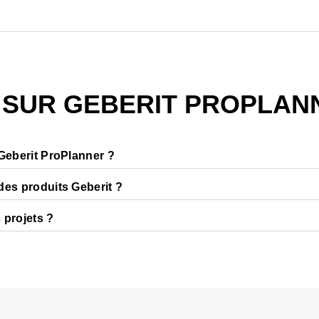
commerciales
Édition automatique de sc
 SUR GEBERIT PROPLAN
 Geberit ProPlanner ?
des produits Geberit ?
es listes de matériaux et des dessins dans différents formats à de
 projets ?
ées complète et actualisée des produits Geberit
, comprenant
réation de projets sanitaires de toutes tailles, des petits projet