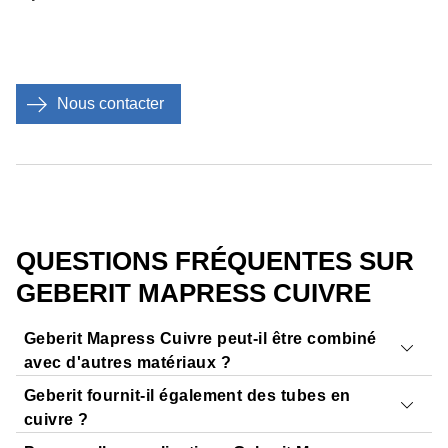
Nous contacter
QUESTIONS FRÉQUENTES SUR
GEBERIT MAPRESS CUIVRE
Geberit Mapress Cuivre peut-il être combiné
avec d'autres matériaux ?
Geberit fournit-il également des tubes en
Geberit propose
différentes transitions vers d'autres
cuivre ?
systèmes de canalisation
, comme Geberit FlowFit ou