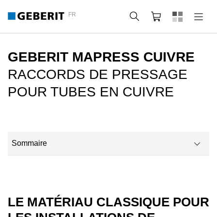
FR
Rechercher
Panier
GEBERIT MAPRESS CUIVRE
RACCORDS DE PRESSAGE
POUR TUBES EN CUIVRE
Sommaire
Champ d'application et domaines
Geberit Mapress Cuivre en bref
LE MATÉRIAU CLASSIQUE POUR
Avez-vous des questions ?