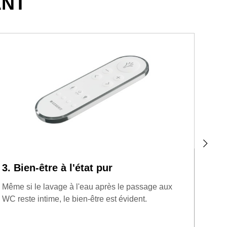
ANT
3. Bien-être à l'état pur
4. R
Même si le lavage à l'eau après le passage aux
Il su
WC reste intime, le bien-être est évident.
corpo