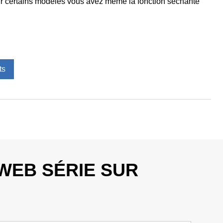
r certains modèles vous avez même la fonction séchante
ts
 WEB SÉRIE SUR