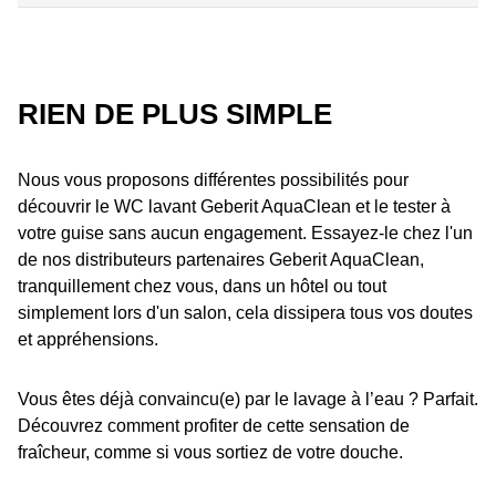
Rien de plus simple
Essayer le WC lavant Geberit AquaClean
RIEN DE PLUS SIMPLE
Acheter Geberit AquaClean
Nous vous proposons différentes possibilités pour
découvrir le WC lavant Geberit AquaClean et le tester à
votre guise sans aucun engagement. Essayez-le chez l'un
de nos distributeurs partenaires Geberit AquaClean,
tranquillement chez vous, dans un hôtel ou tout
simplement lors d'un salon, cela dissipera tous vos doutes
et appréhensions.
Vous êtes déjà convaincu(e) par le lavage à l’eau ? Parfait.
Découvrez comment profiter de cette sensation de
fraîcheur, comme si vous sortiez de votre douche.