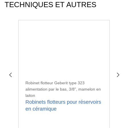
TECHNIQUES ET AUTRES
Robinet flotteur Geberit type 323
Rob
alimentation par le bas, 3/8", mamelon en
ali
laiton
lait
Robinets flotteurs pour réservoirs
Ro
en céramique
ap