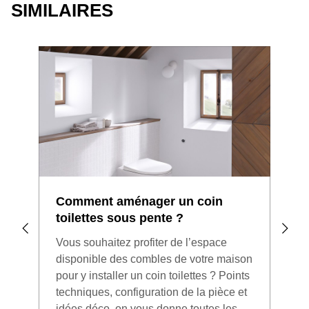
SIMILAIRES
Comment aménager un coin
Zoo
toilettes sous pente ?
agr
Vous souhaitez profiter de l’espace
Votr
disponible des combles de votre maison
ne s
pour y installer un coin toilettes ? Points
pour
techniques, configuration de la pièce et
plus
idées déco, on vous donne toutes les
donn