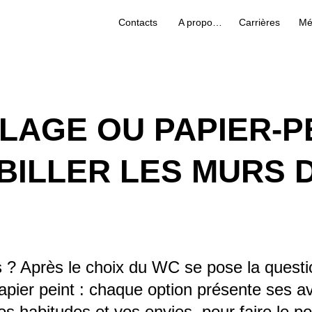
Contacts
A propos de nous
Carrières
Mé
LAGE OU PAPIER-PE
BILLER LES MURS 
? Après le choix du WC se pose la question
papier peint : chaque option présente ses a
vos habitudes et vos envies, pour faire le po