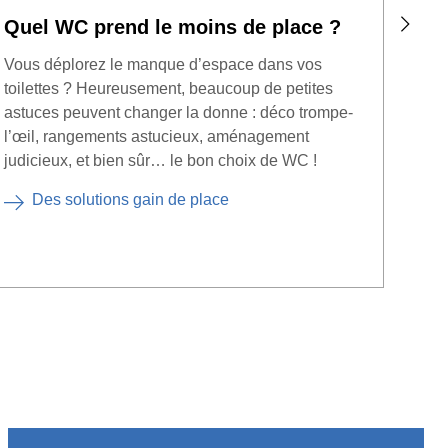
Quel WC prend le moins de place ?
Quel
san
Vous déplorez le manque d’espace dans vos
toilettes ? Heureusement, beaucoup de petites
On vo
astuces peuvent changer la donne : déco trompe-
artif
l’œil, rangements astucieux, aménagement
D
judicieux, et bien sûr… le bon choix de WC !
Des solutions gain de place