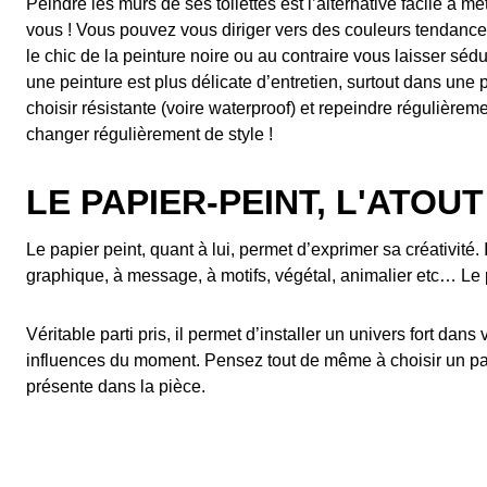
Peindre les murs de ses toilettes est l’alternative facile à 
vous ! Vous pouvez vous diriger vers des couleurs tendance
le chic de la peinture noire ou au contraire vous laisser séd
une peinture est plus délicate d’entretien, surtout dans une 
choisir résistante (voire waterproof) et repeindre régulièrem
changer régulièrement de style !
LE PAPIER-PEINT, L'ATOU
Le papier peint, quant à lui, permet d’exprimer sa créativité.
graphique, à message, à motifs, végétal, animalier etc… Le 
Véritable parti pris, il permet d’installer un univers fort dan
influences du moment. Pensez tout de même à choisir un papie
présente dans la pièce.