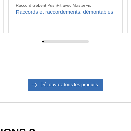
Raccord Geberit PushFit avec MasterFix
Raccords et raccordements, démontables
dicateur pour garantir des connexions sûres : la couleur
Geberit Pu
rte de l'indicateur PushFit indique qu'un tube Geberit PushFit
assure l'é
t inséré de manière sûre dans le raccord Geberit PushFit
que le se
ur une étanchéité permanente.
Découvrez tous les produits