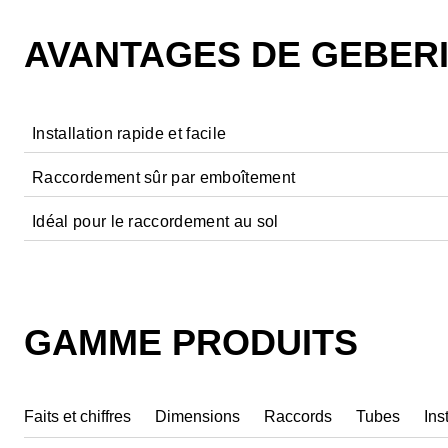
AVANTAGES DE GEBERI
Installation rapide et facile
Raccordement sûr par emboîtement
Idéal pour le raccordement au sol
Geberit PushFit fonctionne avec un concept de sécurité 
toriques
. Le premier joint sert à l’emboîtement et à la réte
(dues à l’ébavurage). Le deuxième joint permet
le double
l’emboîtement.
GAMME PRODUITS
Le raccord à emboîter est doté de griffes de retenue intégr
résistant à la corrosion
pour une connexion sûre et
à hau
Faits et chiffres
Dimensions
Raccords
Tubes
Ins
Sécurité visible : lorsque l'indicateur
PushFit est vert
, cel