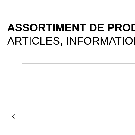
PushFit est bien inséré dans le raccord Geberit PushFit po
permanente.
ASSORTIMENT DE PROD
ARTICLES, INFORMATI