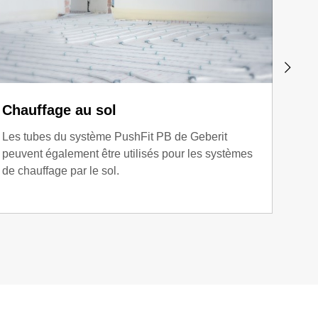
Chauffage au sol
Ref
Les tubes du système PushFit PB de Geberit
Geber
peuvent également être utilisés pour les systèmes
d'eau
de chauffage par le sol.
sans 
bars.