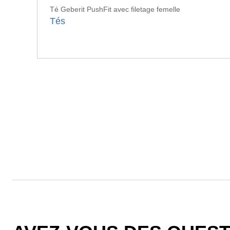
Té Geberit PushFit avec filetage femelle
Tés
Double sécurité : connexion sûre grâce à la bague de serrage
In
intégrée en acier inoxydable et aux deux joints toriques. Le
ve
premier joint torique sert non seulement d'étanchéité, mais
es
aussi de tampon pour éliminer les impuretés du tube. Un
po
second joint torique offre une sécurité supplémentaire.